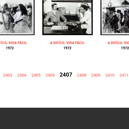
FÍCIL VIDA FÁCIL
A DIFÍCIL VIDA FÁCIL
A DIFÍCIL VI
1972
1972
1972
2407
2403
2404
2405
2406
2408
2409
2410
2411