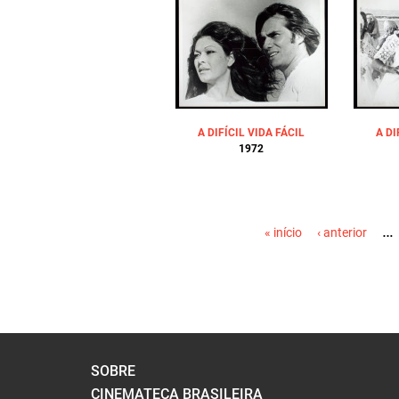
A DIFÍCIL VIDA FÁCIL
A DI
1972
PÁGINAS
…
« início
‹ anterior
SOBRE
CINEMATECA BRASILEIRA