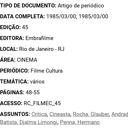
TIPO DE DOCUMENTO:
Artigo de periódico
DATA COMPLETA:
1985/03/00; 1985/03/00
EDIÇÃO:
45
EDITORA:
Embrafilme
LOCAL:
Rio de Janeiro - RJ
ÁREA:
CINEMA
PERIÓDICO:
Filme Cultura
TEMÁTICA:
vários
PÁGINAS:
48-55
ACESSO:
RC_FILMEC_45
ASSUNTOS:
Critica
,
Cineasta
,
Rocha, Glauber
,
Andrad
Batista, Djalma Limongi
,
Penna, Hermano