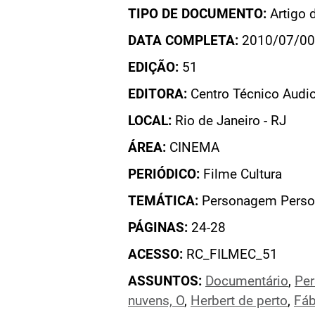
TIPO DE DOCUMENTO:
Artigo 
DATA COMPLETA:
2010/07/00
EDIÇÃO:
51
EDITORA:
Centro Técnico Audio
LOCAL:
Rio de Janeiro - RJ
ÁREA:
CINEMA
PERIÓDICO:
Filme Cultura
TEMÁTICA:
Personagem Perso
PÁGINAS:
24-28
ACESSO:
RC_FILMEC_51
ASSUNTOS:
Documentário
,
Pe
nuvens, O
,
Herbert de perto
,
Fáb