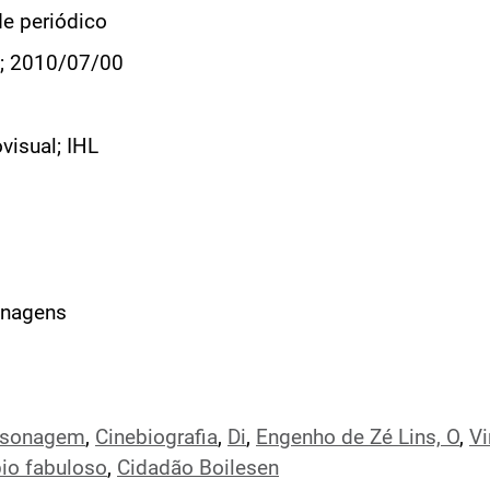
de periódico
; 2010/07/00
visual; IHL
nagens
rsonagem
,
Cinebiografia
,
Di
,
Engenho de Zé Lins, O
,
Vi
io fabuloso
,
Cidadão Boilesen