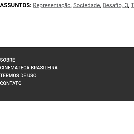
ASSUNTOS:
Representação
,
Sociedade
,
Desafio, O
,
T
SOBRE
CINEMATECA BRASILEIRA
TERMOS DE USO
CONTATO