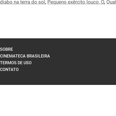
diabo na terra do sol
,
Pequeno exército louco, O
,
Quat
SOBRE
CINEMATECA BRASILEIRA
TERMOS DE USO
CONTATO