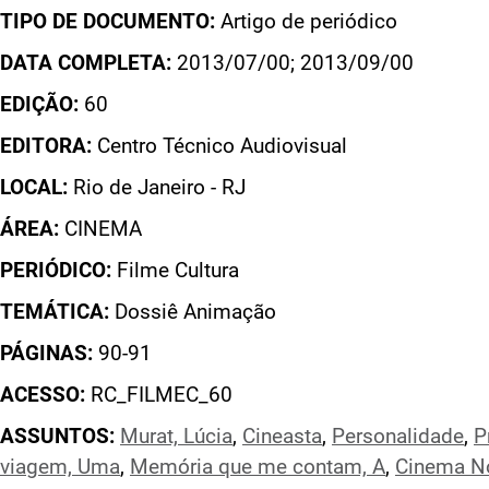
TIPO DE DOCUMENTO:
Artigo de periódico
DATA COMPLETA:
2013/07/00; 2013/09/00
EDIÇÃO:
60
EDITORA:
Centro Técnico Audiovisual
LOCAL:
Rio de Janeiro - RJ
ÁREA:
CINEMA
PERIÓDICO:
Filme Cultura
TEMÁTICA:
Dossiê Animação
PÁGINAS:
90-91
ACESSO:
RC_FILMEC_60
ASSUNTOS:
Murat, Lúcia
,
Cineasta
,
Personalidade
,
P
viagem, Uma
,
Memória que me contam, A
,
Cinema N