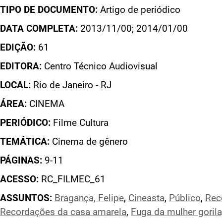
TIPO DE DOCUMENTO:
Artigo de periódico
DATA COMPLETA:
2013/11/00; 2014/01/00
EDIÇÃO:
61
EDITORA:
Centro Técnico Audiovisual
LOCAL:
Rio de Janeiro - RJ
ÁREA:
CINEMA
PERIÓDICO:
Filme Cultura
TEMÁTICA:
Cinema de gênero
PÁGINAS:
9-11
ACESSO:
RC_FILMEC_61
ASSUNTOS:
Bragança, Felipe
,
Cineasta
,
Público
,
Rec
Recordações da casa amarela
,
Fuga da mulher gorila