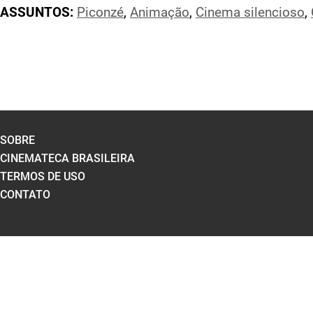
ASSUNTOS:
Piconzé
,
Animação
,
Cinema silencioso
,
SOBRE
CINEMATECA BRASILEIRA
TERMOS DE USO
CONTATO