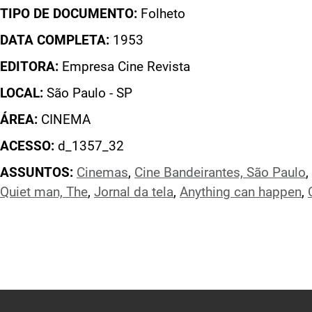
TIPO DE DOCUMENTO:
Folheto
DATA COMPLETA:
1953
EDITORA:
Empresa Cine Revista
LOCAL:
São Paulo - SP
ÁREA:
CINEMA
ACESSO:
d_1357_32
ASSUNTOS:
Cinemas
,
Cine Bandeirantes, São Paulo
,
Quiet man, The
,
Jornal da tela
,
Anything can happen
,