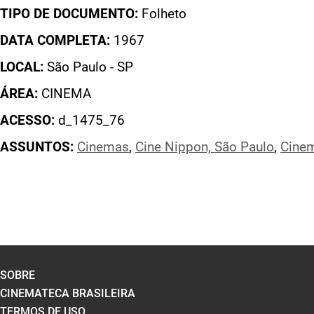
TIPO DE DOCUMENTO:
Folheto
DATA COMPLETA:
1967
LOCAL:
São Paulo - SP
ÁREA:
CINEMA
ACESSO:
d_1475_76
ASSUNTOS:
Cinemas
,
Cine Nippon, São Paulo
,
Cine
SOBRE
CINEMATECA BRASILEIRA
TERMOS DE USO