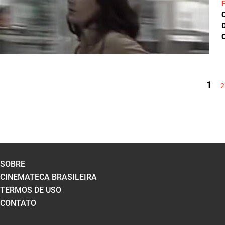
D
C
PÁGINAS
1
2
SOBRE
CINEMATECA BRASILEIRA
TERMOS DE USO
CONTATO