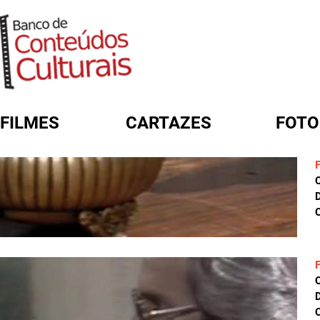
FILMES
CARTAZES
FOTO
FORMULÁRIO DE BUSCA
D
C
D
C