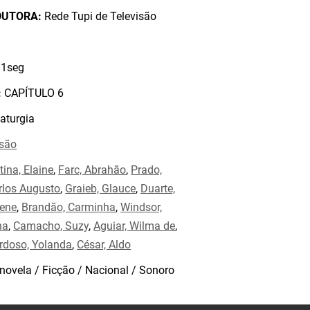
DUTORA:
Rede Tupi de Televisão
1seg
:
CAPÍTULO 6
aturgia
isão
tina, Elaine
,
Farc, Abrahão
,
Prado,
arlos Augusto
,
Graieb, Glauce
,
Duarte,
rene
,
Brandão, Carminha
,
Windsor,
na
,
Camacho, Suzy
,
Aguiar, Wilma de
,
rdoso, Yolanda
,
César, Aldo
novela / Ficção / Nacional / Sonoro