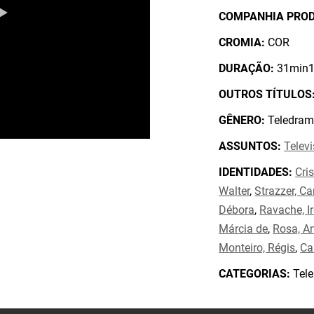
COMPANHIA PRO
CROMIA:
COR
DURAÇÃO:
31min1
OUTROS TÍTULOS
GÊNERO:
Teledram
ASSUNTOS:
Telev
IDENTIDADES:
Cris
Walter
,
Strazzer, C
Débora
,
Ravache, I
Márcia de
,
Rosa, A
Monteiro, Régis
,
Ca
CATEGORIAS:
Tele