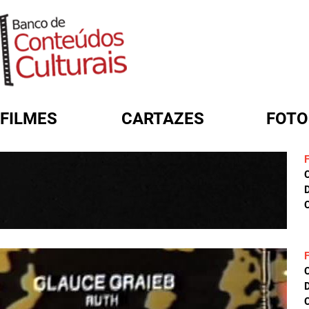
FILMES
CARTAZES
FOTO
FORMULÁRIO DE BUSCA
D
C
D
C