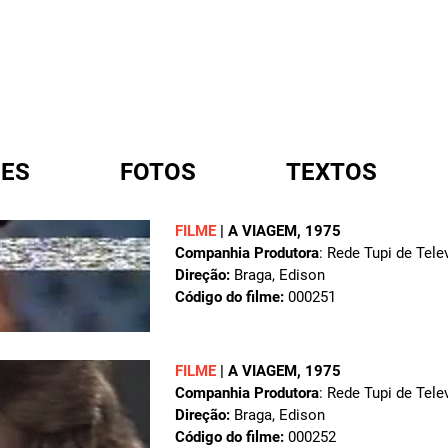
ES
FOTOS
TEXTOS
FILME
|
A VIAGEM
, 1975
Companhia Produtora
: Rede Tupi de Tele
A
Direção:
Braga, Edison
Código do filme:
000251
FILME
|
A VIAGEM
, 1975
Companhia Produtora
: Rede Tupi de Tele
Direção:
Braga, Edison
Código do filme:
000252