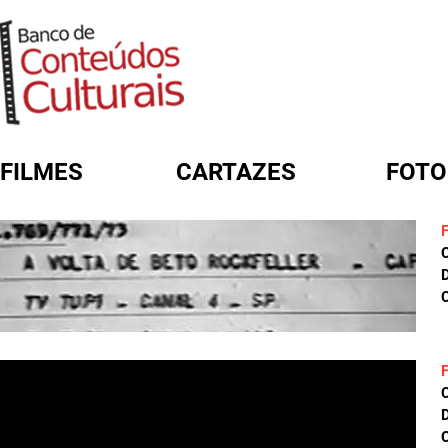
FILMES
CARTAZES
FOTO
FORMULÁRIO DE BUSCA
D
C
D
C