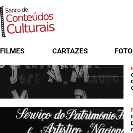
FILMES
CARTAZES
FOTO
FORMULÁRIO DE BUSCA
D
C
D
C