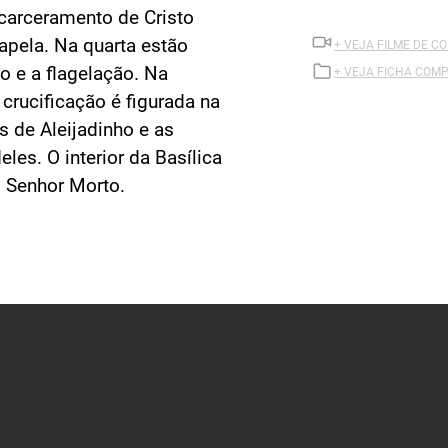
ncarceramento de Cristo
apela. Na quarta estão
+ VEJA FILME DE 
o e a flagelação. Na
+ VEJA FICHA COMP
a crucificação é figurada na
s de Aleijadinho e as
les. O interior da Basílica
o Senhor Morto.