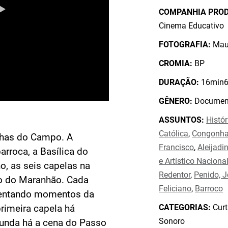
COMPANHIA PRO
Cinema Educativo
FOTOGRAFIA:
Maur
CROMIA:
BP
DURAÇÃO:
16min6
GÊNERO:
Document
ASSUNTOS:
Histór
Católica
,
Congonha
nhas do Campo. A
Francisco
,
Aleijadi
arroca, a Basílica do
e Artístico Naciona
, as seis capelas na
Redentor
,
Penido, 
o do Maranhão. Cada
Feliciano
,
Barroco
sentando momentos da
CATEGORIAS:
Curt
primeira capela há
Sonoro
gunda há a cena do Passo