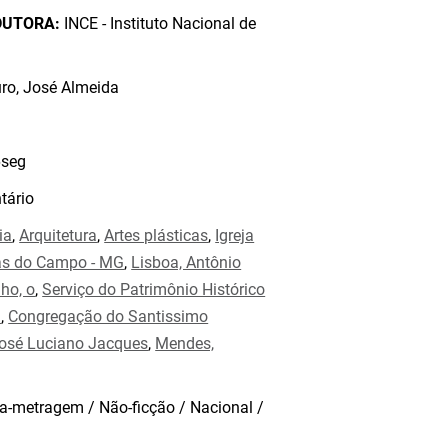
DUTORA:
INCE - Instituto Nacional de
o, José Almeida
seg
ário
ia
,
Arquitetura
,
Artes plásticas
,
Igreja
s do Campo - MG
,
Lisboa, Antônio
nho, o
,
Serviço do Patrimônio Histórico
l
,
Congregação do Santissimo
José Luciano Jacques
,
Mendes,
a-metragem / Não-ficção / Nacional /