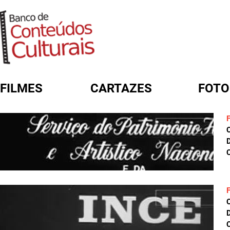
FILMES
CARTAZES
FOTO
FORMULÁRIO DE BUSCA
D
C
D
C