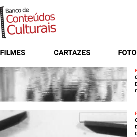
FILMES
CARTAZES
FOTO
FORMULÁRIO DE BUSCA
D
C
D
C