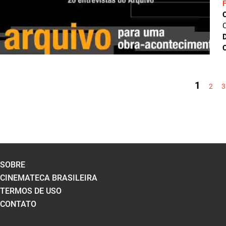
C
D
C
PÁGINAS
1
2
3
SOBRE
CINEMATECA BRASILEIRA
TERMOS DE USO
CONTATO