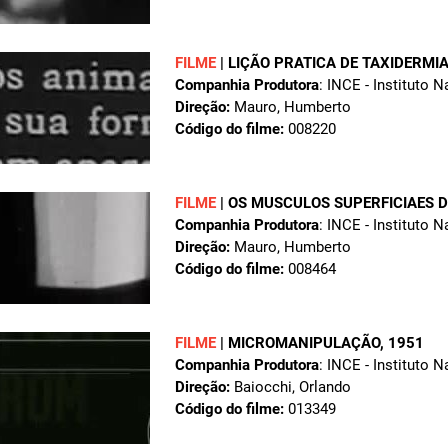
FILME
|
LIÇÃO PRATICA DE TAXIDERMI
Companhia Produtora
: INCE - Instituto 
Direção:
Mauro, Humberto
Código do filme:
008220
FILME
|
OS MUSCULOS SUPERFICIAES 
Companhia Produtora
: INCE - Instituto 
Direção:
Mauro, Humberto
Código do filme:
008464
FILME
|
MICROMANIPULAÇÃO
, 1951
Companhia Produtora
: INCE - Instituto 
Direção:
Baiocchi, Orlando
Código do filme:
013349