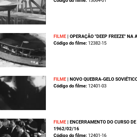
Código do filme:
13064-01
FILME
|
OPERAÇÃO "DEEP FREEZE" NA 
Código do filme:
12382-15
FILME
|
NOVO QUEBRA-GELO SOVIÉTIC
Código do filme:
12401-03
FILME
|
ENCERRAMENTO DO CURSO DE
1962/02/16
Código do filme:
12401-16