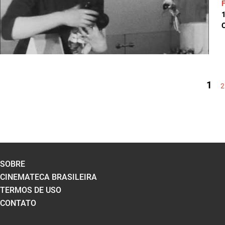
C
PÁGINAS
1
2
SOBRE
CINEMATECA BRASILEIRA
TERMOS DE USO
CONTATO