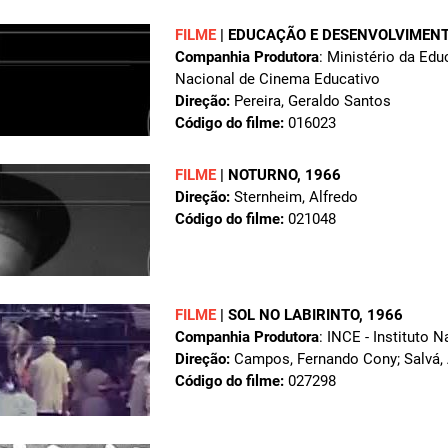
FILME
|
EDUCAÇÃO E DESENVOLVIMEN
Companhia Produtora
: Ministério da Edu
Nacional de Cinema Educativo
Direção:
Pereira, Geraldo Santos
Código do filme:
016023
FILME
|
NOTURNO
, 1966
Direção:
Sternheim, Alfredo
Código do filme:
021048
FILME
|
SOL NO LABIRINTO
, 1966
Companhia Produtora
: INCE - Instituto 
Direção:
Campos, Fernando Cony; Salvá, 
Código do filme:
027298