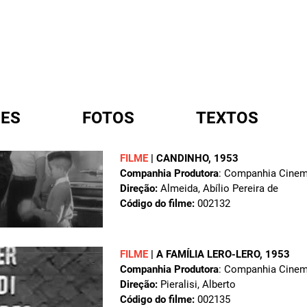
ES
FOTOS
TEXTOS
FILME
|
CANDINHO
, 1953
Companhia Produtora
: Companhia Cinema
A
Direção:
Almeida, Abílio Pereira de
Código do filme:
002132
FILME
|
A FAMÍLIA LERO-LERO
, 1953
Companhia Produtora
: Companhia Cinema
Direção:
Pieralisi, Alberto
Código do filme:
002135