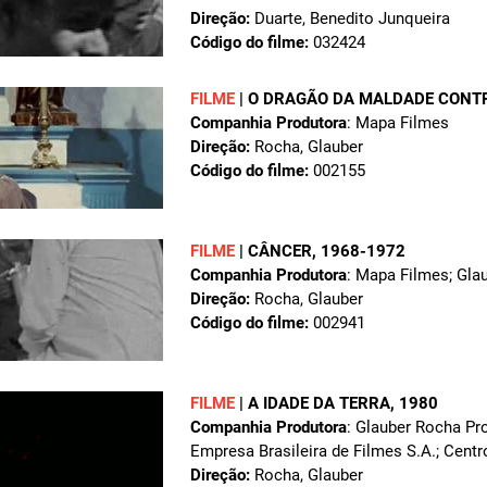
Direção:
Duarte, Benedito Junqueira
Código do filme:
032424
FILME
|
O DRAGÃO DA MALDADE CONTR
Companhia Produtora
: Mapa Filmes
Direção:
Rocha, Glauber
Código do filme:
002155
FILME
|
CÂNCER
, 1968-1972
Companhia Produtora
: Mapa Filmes; Gla
Direção:
Rocha, Glauber
Código do filme:
002941
FILME
|
A IDADE DA TERRA
, 1980
Companhia Produtora
: Glauber Rocha Pro
Empresa Brasileira de Filmes S.A.; Cen
Direção:
Rocha, Glauber