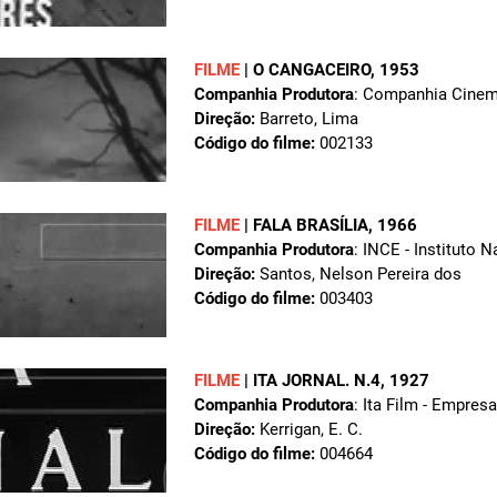
FILME
|
O CANGACEIRO
, 1953
Companhia Produtora
: Companhia Cinema
Direção:
Barreto, Lima
Código do filme:
002133
FILME
|
FALA BRASÍLIA
, 1966
Companhia Produtora
: INCE - Instituto 
Direção:
Santos, Nelson Pereira dos
Código do filme:
003403
FILME
|
ITA JORNAL. N.4
, 1927
Companhia Produtora
: Ita Film - Empre
Direção:
Kerrigan, E. C.
Código do filme:
004664