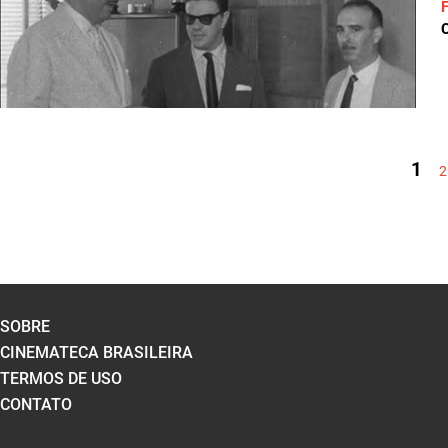
C
PÁGINAS
1
2
SOBRE
CINEMATECA BRASILEIRA
TERMOS DE USO
CONTATO