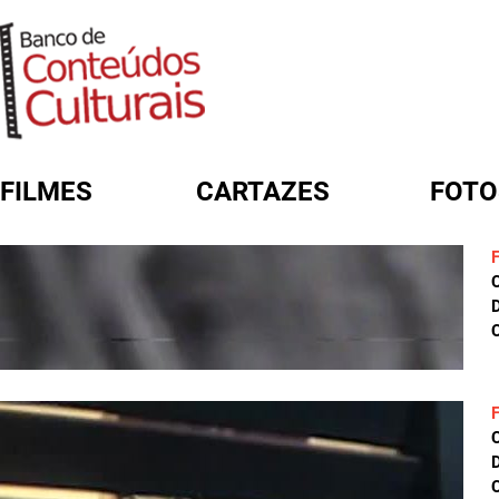
FILMES
CARTAZES
FOTO
FORMULÁRIO DE BUSCA
D
C
D
C