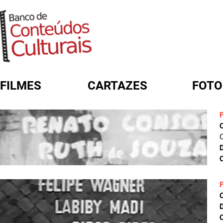
FILMES
CARTAZES
FOTO
FORMULÁRIO DE BUSCA
C
D
C
D
C