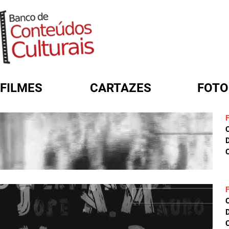
FILMES
CARTAZES
FOTO
FORMULÁRIO DE BUSCA
D
C
D
C