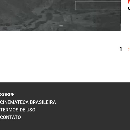
C
PÁGINAS
1
2
SOBRE
CINEMATECA BRASILEIRA
TERMOS DE USO
CONTATO