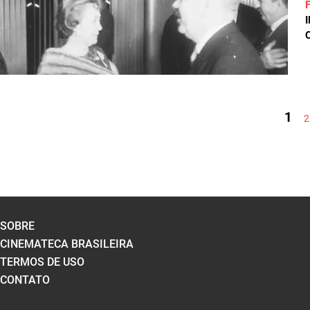
C
PÁGINAS
1
2
SOBRE
CINEMATECA BRASILEIRA
TERMOS DE USO
CONTATO