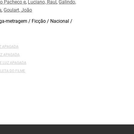
to Pacheco e
,
Luciano, Raul
,
Galindo,
a
,
Goulart, João
a-metragem / Ficção / Nacional /
UZ APAGADA
UZ APAGADA
DE LUZ APAGADA
LETA DO FILME