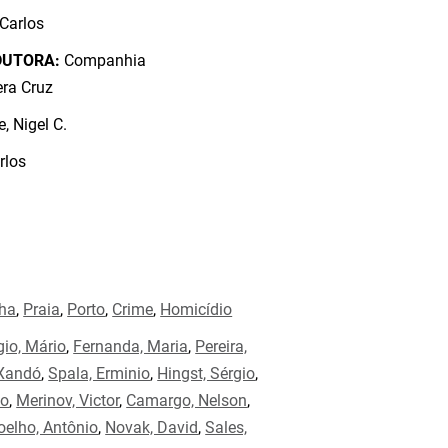
 Carlos
DUTORA:
Companhia
era Cruz
, Nigel C.
rlos
ha
,
Praia
,
Porto
,
Crime
,
Homicídio
gio, Mário
,
Fernanda, Maria
,
Pereira,
 Xandó
,
Spala, Erminio
,
Hingst, Sérgio
,
to
,
Merinov, Victor
,
Camargo, Nelson
,
oelho, Antônio
,
Novak, David
,
Sales,