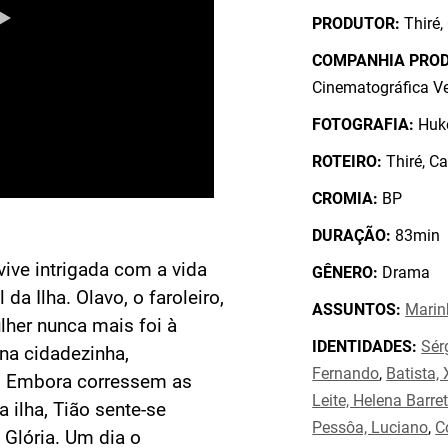
PRODUTOR:
Thiré,
COMPANHIA PRO
Cinematográfica V
FOTOGRAFIA:
Huke
ROTEIRO:
Thiré, Ca
CROMIA:
BP
DURAÇÃO:
83min
vive intrigada com a vida
GÊNERO:
Drama
da Ilha. Olavo, o faroleiro,
ASSUNTOS:
Marin
her nunca mais foi à
IDENTIDADES:
Sér
a na cidadezinha,
Fernando
,
Batista,
. Embora corressem as
Leite, Helena Barre
 ilha, Tião sente-se
Pessôa, Luciano
,
C
 Glória. Um dia o