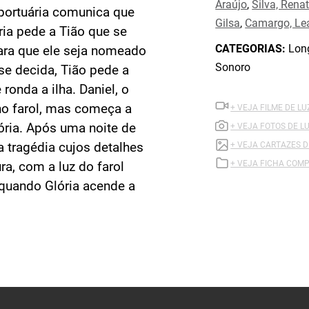
Araújo
,
Silva, Rena
portuária comunica que
Gilsa
,
Camargo, Le
ria pede a Tião que se
CATEGORIAS:
Long
ara que ele seja nomeado
Sonoro
se decida, Tião pede a
 ronda a ilha. Daniel, o
 no farol, mas começa a
+ VEJA FILME DE L
ória. Após uma noite de
+ VEJA FOTOS DE L
a tragédia cujos detalhes
+ VEJA CARTAZES 
+ VEJA FICHA COMP
a, com a luz do farol
 quando Glória acende a