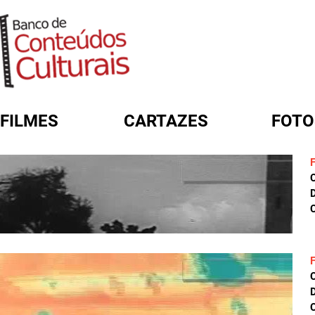
FILMES
CARTAZES
FOTO
FORMULÁRIO DE BUSCA
D
C
D
C