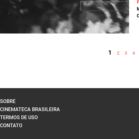
C
PÁGINAS
1
2
3
4
SOBRE
CINEMATECA BRASILEIRA
TERMOS DE USO
CONTATO