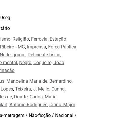
0seg
ário
rismo
,
Religião
,
Ferrovia
,
Estação
 Ribeiro - MG
,
Imprensa
,
Força Pública
Noite - jornal
,
Deficiente físico
,
te mental
,
Negro
,
Coqueiro, João
rinação
us, Manoelina Maria de
,
Bernardino,
 Lopes
,
Teixeira, J. Mello
,
Cunha,
cles de
,
Duarte, Carlos
,
Maria,
lart, Antonio Rodrigues
,
Cirino, Major
a-metragem / Não-ficção / Nacional /