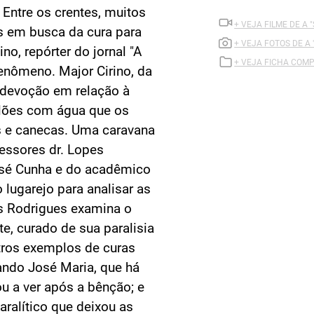
 Entre os crentes, muitos
+ VEJA FILME DE A 
os em busca da cura para
+ VEJA FOTOS DE A
o, repórter do jornal "A
+ VEJA FICHA COMP
fenômeno. Major Cirino, da
 devoção em relação à
alões com água que os
s e canecas. Uma caravana
fessores dr. Lopes
José Cunha e do acadêmico
o lugarejo para analisar as
es Rodrigues examina o
te, curado de sua paralisia
tros exemplos de curas
ndo José Maria, que há
ou a ver após a bênção; e
aralítico que deixou as