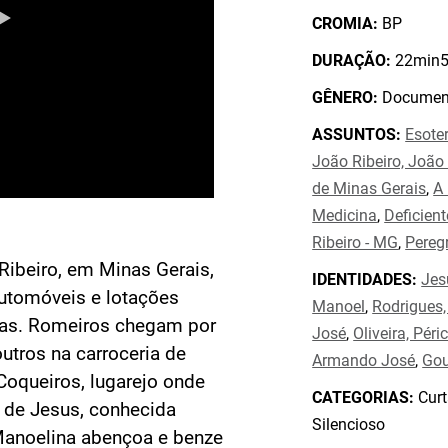
CROMIA:
BP
DURAÇÃO:
22min5
GÊNERO:
Document
ASSUNTOS:
Esote
João Ribeiro, João
de Minas Gerais
,
A 
Medicina
,
Deficien
Ribeiro - MG
,
Pereg
Ribeiro, em Minas Gerais,
IDENTIDADES:
Jes
utomóveis e lotações
Manoel
,
Rodrigues,
ras. Romeiros chegam por
José
,
Oliveira, Péri
outros na carroceria de
Armando José
,
Gou
Coqueiros, lugarejo onde
CATEGORIAS:
Curt
 de Jesus, conhecida
Silencioso
Manoelina abençoa e benze