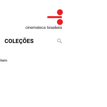
COLEÇÕES
1
chein