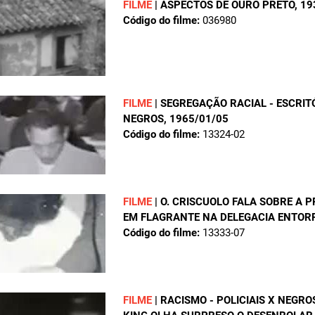
FILME
|
ASPECTOS DE OURO PRETO
, 1
Código do filme:
036980
FILME
|
SEGREGAÇÃO RACIAL - ESCRI
NEGROS
, 1965/01/05
Código do filme:
13324-02
FILME
|
O. CRISCUOLO FALA SOBRE A 
EM FLAGRANTE NA DELEGACIA ENTOR
Código do filme:
13333-07
FILME
|
RACISMO - POLICIAIS X NEGR