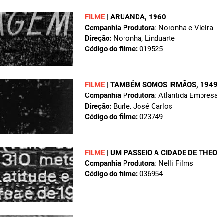
FILME
|
ARUANDA
, 1960
Companhia Produtora
: Noronha e Vieira
Direção:
Noronha, Linduarte
Código do filme:
019525
FILME
|
TAMBÉM SOMOS IRMÃOS
, 194
Companhia Produtora
: Atlântida Empresa
Direção:
Burle, José Carlos
Código do filme:
023749
FILME
|
UM PASSEIO A CIDADE DE THE
Companhia Produtora
: Nelli Films
Código do filme:
036954