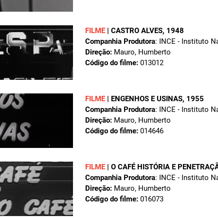
FILME
|
CASTRO ALVES
, 1948
Companhia Produtora
: INCE - Instituto 
Direção:
Mauro, Humberto
Código do filme:
013012
FILME
|
ENGENHOS E USINAS
, 1955
Companhia Produtora
: INCE - Instituto 
Direção:
Mauro, Humberto
Código do filme:
014646
FILME
|
O CAFÉ HISTÓRIA E PENETRAÇ
Companhia Produtora
: INCE - Instituto 
Direção:
Mauro, Humberto
Código do filme:
016073