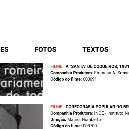
ES
FOTOS
TEXTOS
FILME
|
A "SANTA" DE COQUEIROS
, 193
Companhia Produtora
: Empresa A. Sons
A
Código do filme:
000091
FILME
|
COREOGRAFIA POPULAR DO BR
Companhia Produtora
: INCE - Instituto 
Direção:
Mauro, Humberto
Código do filme:
008700