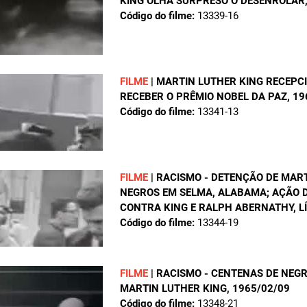
KING OLHA SURPRESO O DESENROLAR
Código do filme:
13339-16
FILME
|
MARTIN LUTHER KING RECEPC
RECEBER O PRÊMIO NOBEL DA PAZ
, 1
Código do filme:
13341-13
FILME
|
RACISMO - DETENÇÃO DE MART
NEGROS EM SELMA, ALABAMA; AÇÃO DE
CONTRA KING E RALPH ABERNATHY, 
Código do filme:
13344-19
FILME
|
RACISMO - CENTENAS DE NEG
MARTIN LUTHER KING
, 1965/02/09
Código do filme:
13348-21