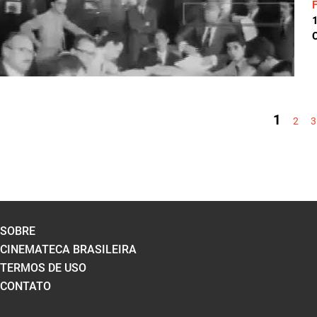
C
PÁGINAS
1
2
3
SOBRE
CINEMATECA BRASILEIRA
TERMOS DE USO
CONTATO