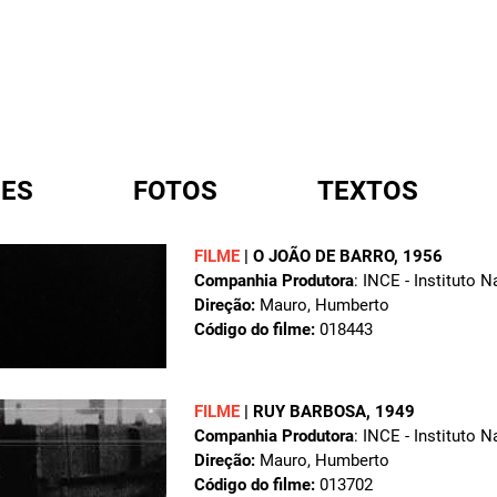
ES
FOTOS
TEXTOS
FILME
|
O JOÃO DE BARRO
, 1956
Companhia Produtora
: INCE - Instituto 
A
Direção:
Mauro, Humberto
Código do filme:
018443
FILME
|
RUY BARBOSA
, 1949
Companhia Produtora
: INCE - Instituto 
Direção:
Mauro, Humberto
Código do filme:
013702