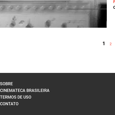
C
PÁGINAS
1
2
SOBRE
CINEMATECA BRASILEIRA
TERMOS DE USO
CONTATO