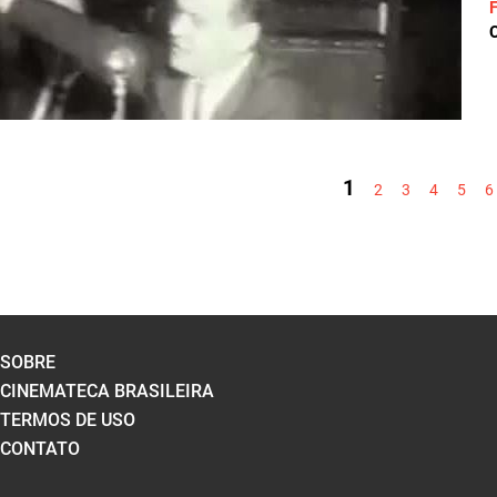
C
PÁGINAS
1
2
3
4
5
6
SOBRE
CINEMATECA BRASILEIRA
TERMOS DE USO
CONTATO