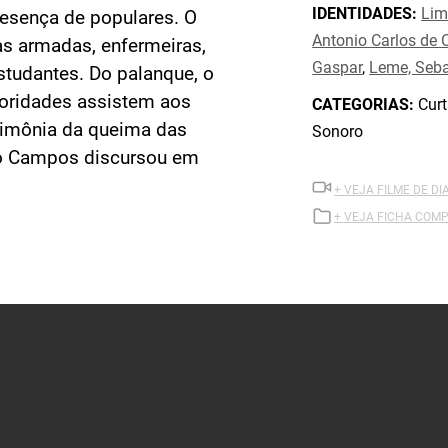
IDENTIDADES:
Lim
esença de populares. O
Antonio Carlos de 
as armadas, enfermeiras,
Gaspar
,
Leme, Seba
studantes. Do palanque, o
toridades assistem aos
CATEGORIAS:
Curt
cerimônia da queima das
Sonoro
co Campos discursou em
+ VEJA FILME DE DI
+ VEJA FICHA COMP