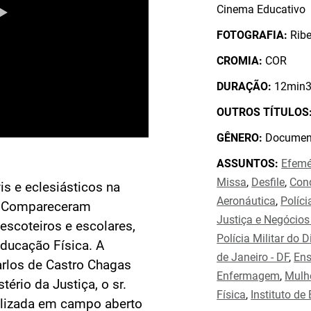
Cinema Educativo
FOTOGRAFIA:
Ribe
CROMIA:
COR
DURAÇÃO:
12min3
OUTROS TÍTULOS
GÊNERO:
Document
ASSUNTOS:
Efemé
Missa
,
Desfile
,
Con
vis e eclesiásticos na
Aeronáutica
,
Políci
a. Compareceram
Justiça e Negócios 
escoteiros e escolares,
Polícia Militar do D
ducação Física. A
de Janeiro - DF
,
Ens
arlos de Castro Chagas
Enfermagem
,
Mulh
ério da Justiça, o sr.
Física
,
Instituto de
alizada em campo aberto