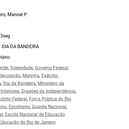
iro, Manoel P.
3seg
:
DIA DA BANDEIRA
ário
ride
,
Solenidade
,
Governo Federal
,
decoração
,
Marinha
,
Exército
,
a
,
Dia da Bandeira
,
Ministério da
Interiores
,
Dragões da Independência
,
istrito Federal
,
Força Pública do Rio
ino
,
Escotismo
,
Guarda Nacional
,
er
,
Escola Nacional de Educação
 Educação do Rio de Janeiro