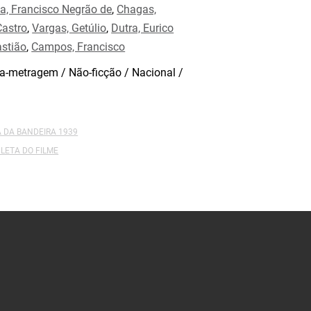
a, Francisco Negrão de
,
Chagas,
Castro
,
Vargas, Getúlio
,
Dutra, Eurico
stião
,
Campos, Francisco
a-metragem / Não-ficção / Nacional /
A DA BANDEIRA 1939
LETA DO FILME