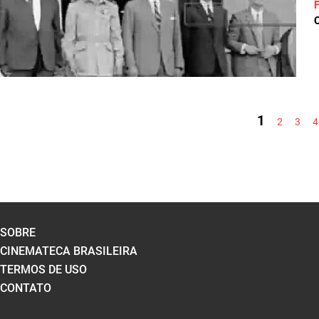
C
PÁGINAS
1
2
3
4
SOBRE
CINEMATECA BRASILEIRA
TERMOS DE USO
CONTATO