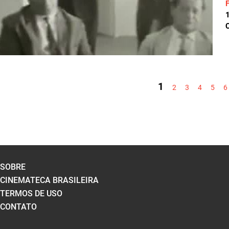
C
PÁGINAS
1
2
3
4
5
6
SOBRE
CINEMATECA BRASILEIRA
TERMOS DE USO
CONTATO