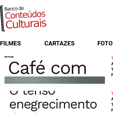
FILMES
CARTAZES
FOTO
FORMULÁRIO DE BUSCA
A
T
P
A
T
P