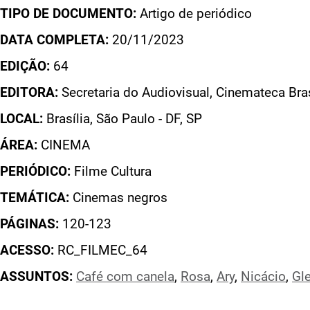
TIPO DE DOCUMENTO:
Artigo de periódico
DATA COMPLETA:
20/11/2023
EDIÇÃO:
64
EDITORA:
Secretaria do Audiovisual, Cinemateca Br
LOCAL:
Brasília, São Paulo - DF, SP
ÁREA:
CINEMA
PERIÓDICO:
Filme Cultura
TEMÁTICA:
Cinemas negros
PÁGINAS:
120-123
ACESSO:
RC_FILMEC_64
ASSUNTOS:
Café com canela
,
Rosa
,
Ary
,
Nicácio
,
Gl