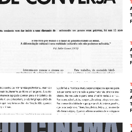
A
T
P
A
T
P
A
T
P