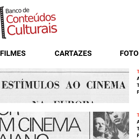
FILMES
CARTAZES
FOTO
FORMULÁRIO DE BUSCA
A
T
P
A
T
P