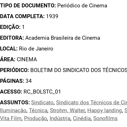
TIPO DE DOCUMENTO:
Periódico de Cinema
DATA COMPLETA:
1939
EDIÇÃO:
1
EDITORA:
Academia Brasileira de Cinema
LOCAL:
Rio de Janeiro
ÁREA:
CINEMA
PERIÓDICO:
BOLETIM DO SINDICATO DOS TÉCNICO
PÁGINAS:
34
ACESSO:
RC_BOLSTC_01
ASSUNTOS:
Sindicato
,
Sindicato dos Técnicos de C
Iluminação
,
Técnica
,
Strohm, Walter
,
Happy landing
,
Vita Film
,
Produção
,
Indústria
,
Cinédia
,
Sonofilms