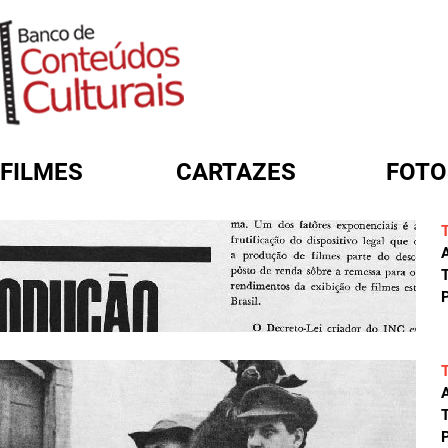
FILMES
CARTAZES
FOTO
FORMULÁRIO DE BUSCA
A
T
P
A
T
P