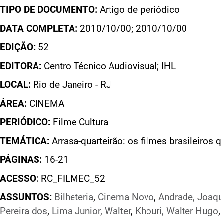
TIPO DE DOCUMENTO:
Artigo de periódico
DATA COMPLETA:
2010/10/00; 2010/10/00
EDIÇÃO:
52
EDITORA:
Centro Técnico Audiovisual; IHL
LOCAL:
Rio de Janeiro - RJ
ÁREA:
CINEMA
PERIÓDICO:
Filme Cultura
TEMÁTICA:
Arrasa-quarteirão: os filmes brasileiros
PÁGINAS:
16-21
ACESSO:
RC_FILMEC_52
ASSUNTOS:
Bilheteria
,
Cinema Novo
,
Andrade, Joaq
Pereira dos
,
Lima Junior, Walter
,
Khouri, Walter Hugo