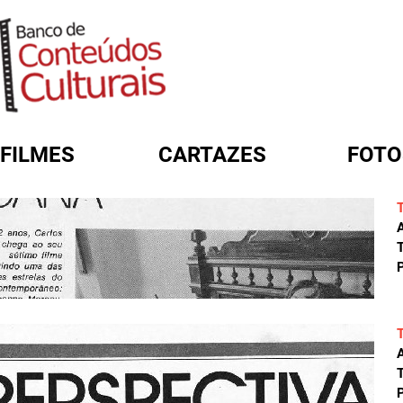
FILMES
CARTAZES
FOTO
FORMULÁRIO DE BUSCA
A
T
P
A
T
P