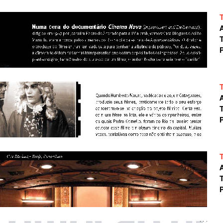
A
T
P
A
T
P
A
T
P