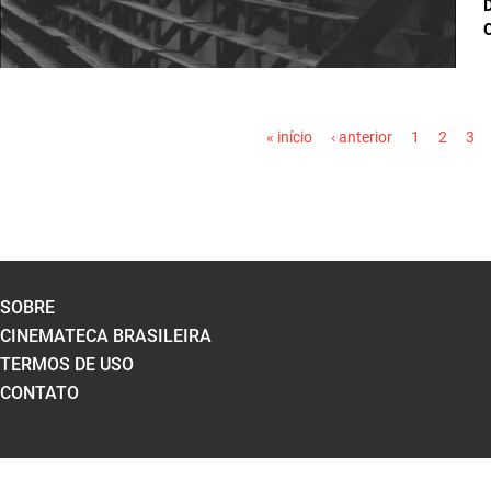
D
PÁGINAS
« início
‹ anterior
1
2
3
SOBRE
CINEMATECA BRASILEIRA
TERMOS DE USO
CONTATO