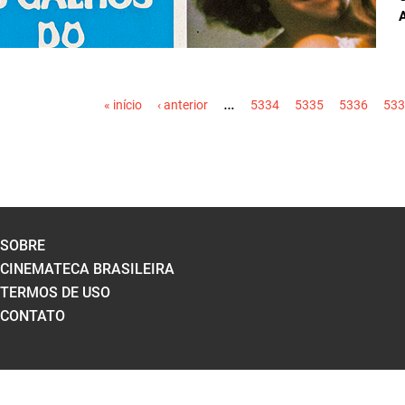
PÁGINAS
…
« início
‹ anterior
5334
5335
5336
533
SOBRE
CINEMATECA BRASILEIRA
TERMOS DE USO
CONTATO