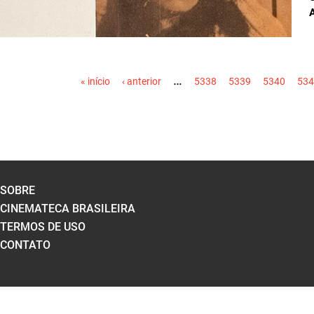
PÁGINAS
…
« início
‹ anterior
5338
5339
5340
534
SOBRE
CINEMATECA BRASILEIRA
TERMOS DE USO
CONTATO