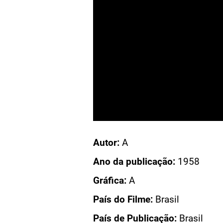
Acesso: CN 49
Autor:
A
CHICO FUMAÇA
Ano da publicação:
1958
CHICO FUMAÇA
Gráfica:
A
ICO FUMAÇA
País do Filme:
Brasil
DO FILME
País de Publicação:
Brasil