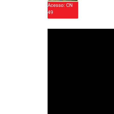
Acesso: CN
49